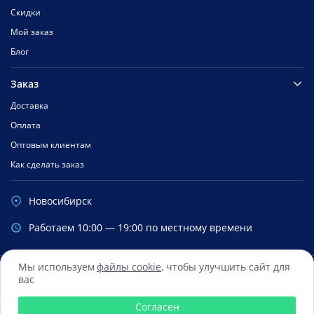
Скидки
Мой заказ
Блог
Заказ
Доставка
Оплата
Оптовым клиентам
Как сделать заказ
Новосибирск
Работаем 10:00 — 19:00 по местному времени
Мы используем
файлы cookie
, чтобы улучшить сайт для
вас
Сбербанк
Mastercard
Visa
Яндекс.Деньги
Qiwi
Согласен
© 2016 — 2026 Все права зарегистрированы ООО «ФиксМобайл»