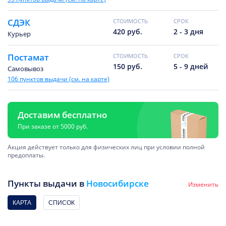
СДЭК
CТОИМОСТЬ
CРОК
420 руб.
2 - 3 дня
Курьер
Постамат
CТОИМОСТЬ
CРОК
150 руб.
5 - 9 дней
Самовывоз
106 пунктов выдачи (см. на карте)
Доставим бесплатно
При заказе от 5000 руб.
Акция действует только для физических лиц при условии полной
предоплаты.
Пункты выдачи в
Новосибирске
Изменить
КАРТА
СПИСОК