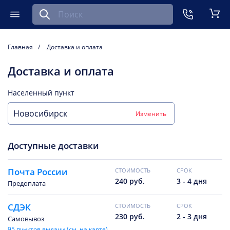
Найти запчасть для мобильного устройства
ть
Меню
Кор
Главная
Доставка и оплата
Доставка и оплата
Населенный пункт
Изменить
Доступные доставки
Почта России
CТОИМОСТЬ
CРОК
240 руб.
3 - 4 дня
Предоплата
СДЭК
CТОИМОСТЬ
CРОК
230 руб.
2 - 3 дня
Самовывоз
95 пунктов выдачи (см. на карте)