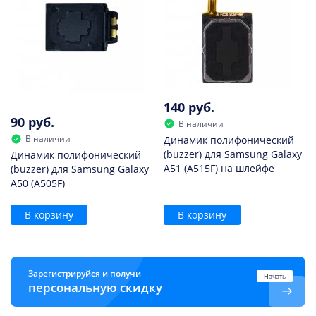
140 руб.
90 руб.
В наличии
В наличии
Динамик полифонический
(buzzer) для Samsung Galaxy
Динамик полифонический
A51 (A515F) на шлейфе
(buzzer) для Samsung Galaxy
A50 (A505F)
В корзину
В корзину
Зарегистрируйся и получи
Начать
персональную скидку