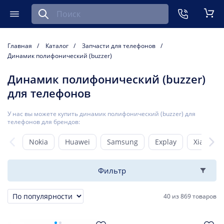
Найти запчасть для мобильного устройства
ть
Меню
Кор
Главная
Каталог
Запчасти для телефонов
Динамик полифонический (buzzer)
Динамик полифонический (buzzer)
для телефонов
У нас вы можете купить динамик полифонический (buzzer) для
телефонов для брендов:
Nokia
Huawei
Samsung
Explay
Xiaomi
Фильтр
40
из
869 товаров
Сортировка