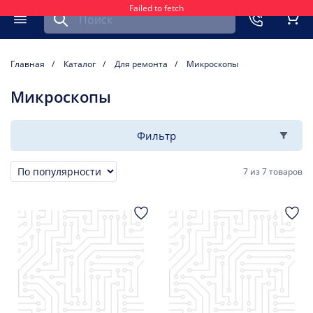
Failed to fetch
Найти запчасть для мобильного устройства
ть
Меню
Кор
Главная
Каталог
Для ремонта
Микроскопы
Микроскопы
Фильтр
7
из
7 товаров
Сортировка