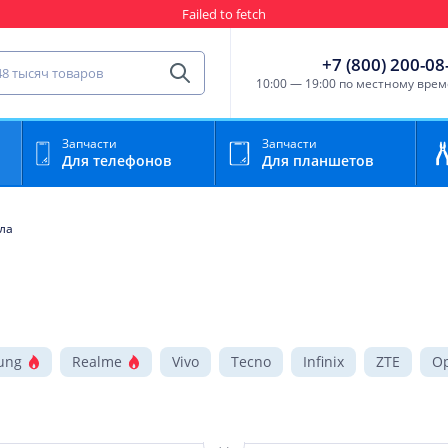
Гарантия
Пункты выда
сть для мобильного устройства
+7 (800) 200-08
Найти
10:00 — 19:00 по местному вре
Запчасти
Запчасти
Для телефонов
Для планшетов
ла
ung
Realme
Vivo
Tecno
Infinix
ZTE
O