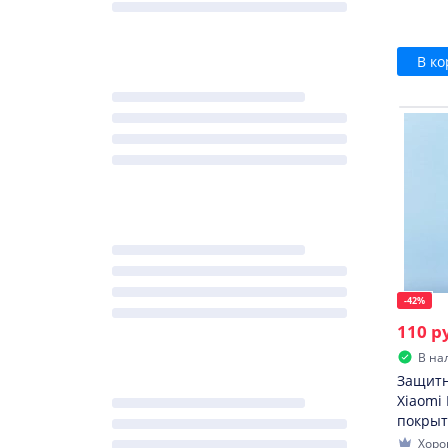
В ко
-42%
110 р
В на
Защитн
Xiaomi
покрыт
Хоро