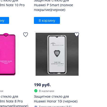
стекло для
Защитное стекло для
dmi Note 10 Pro
Huawei P Smart (полное
покрытие)(черное)
ину
В корзину
190 руб.
ии
В наличии
стекло для
Защитное стекло для
dmi Note 8 Pro
Huawei Honor 10i (черное)
окрытие)(черное)
Хорошее качество (AA)