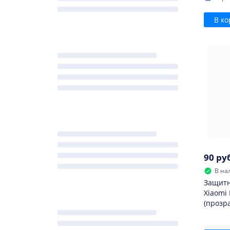
В ко
90 ру
В на
Защитн
Xiaomi
(прозр