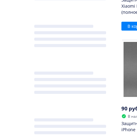
Xiaomi
(полно
В ко
90 ру
В на
Защитн
iPhone