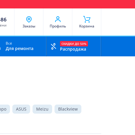
чи
Доставка и оплата
Скидки
Отзывы
Контакты
-86
мени
Заказы
Профиль
Корзина
Всё
СКИДКИ ДО 50%
Для ремонта
Распродажа
ppo
ASUS
Meizu
Blackview