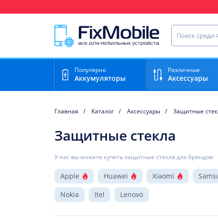
Ваш регион доставки:
Новосибирск
Найти запча
Популярно
Различные
Аккумуляторы
Аксессуары
Главная
Каталог
Аксессуары
Защитные стек
Защитные стекла
У нас вы можете купить защитные стекла для брендов:
Apple
Huawei
Xiaomi
Sams
Nokia
Itel
Lenovo