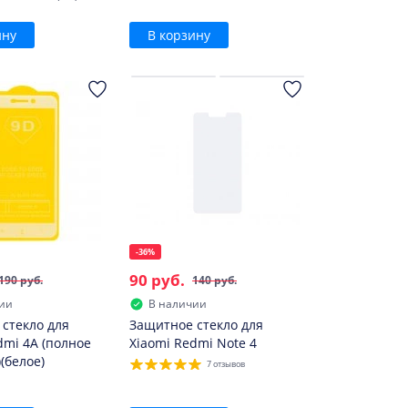
ину
В корзину
-36%
90 руб.
190 руб.
140 руб.
ии
В наличии
стекло для
Защитное стекло для
dmi 4A (полное
Xiaomi Redmi Note 4
(белое)
7 отзывов