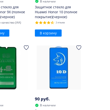
ии
В наличии
стекло для
Защитное стекло для
nor 9X (полное
Huawei Honor 10 (полное
(черное)
покрытие)(черное)
 качество (AA)
2 отзыва
ину
В корзину
90 руб.
ии
В наличии