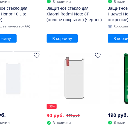
личии
В наличии
В налич
ое стекло для
Защитное стекло для
Защитное 
Honor 10 Lite
Xiaomi Redmi Note 8T
Huawei Ho
е)
(полное покрытие) (черное)
покрытие)
шее качество (AA)
Хорошее
рзину
В корзину
В корз
-36%
уб.
190 руб.
90 руб.
140 руб.
личии
В налич
В наличии