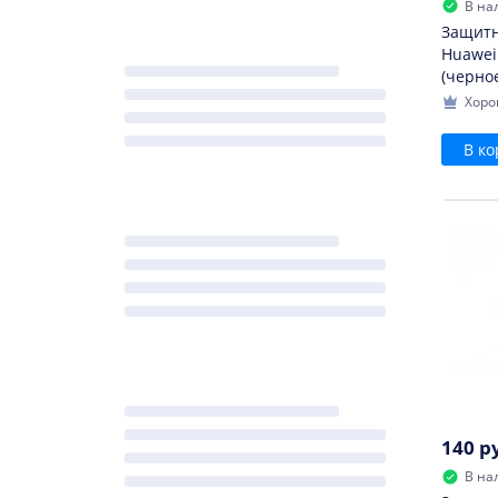
В на
Защитн
Huawei 
(черно
Хоро
В ко
140 р
В на