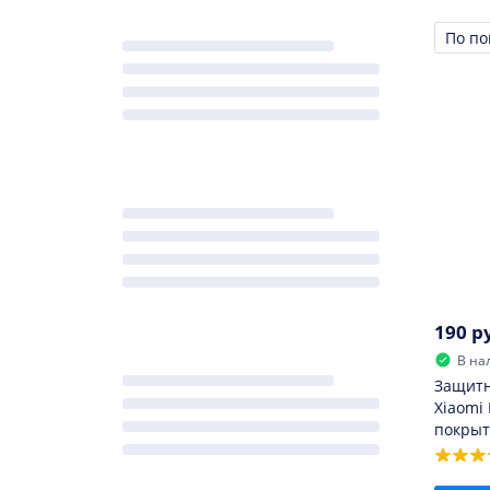
Сорти
190 р
В на
Защитн
Xiaomi
покрыт