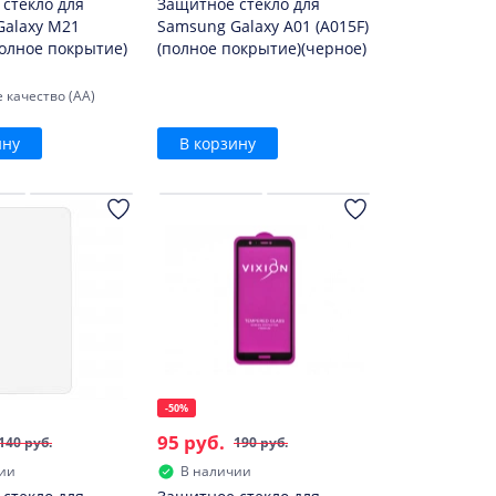
стекло для
Защитное стекло для
alaxy M21
Samsung Galaxy A01 (A015F)
полное покрытие)
(полное покрытие)(черное)
 качество (AA)
ину
В корзину
-50%
95 руб.
140 руб.
190 руб.
ии
В наличии