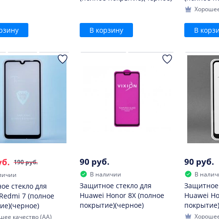
Хорошее
рзину
В корзину
В корз
90 руб.
90 руб.
уб.
190 руб.
В наличии
В налич
личии
Защитное стекло для
Защитное 
ое стекло для
Huawei Honor 8X (полное
Huawei Ho
 Redmi 7 (полное
покрытие)(черное)
покрытие)
ие)(черное)
Хорошее
шее качество (AA)