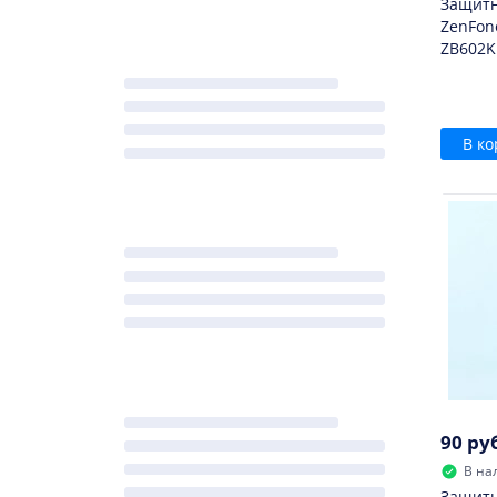
Защитн
ZenFon
ZB602K
В ко
90 ру
В на
Защитн