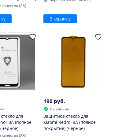
 качество (AA)
ину
В корзину
190 руб.
ии
В наличии
стекло для
Защитное стекло для
nor 8A (полное
Xiaomi Redmi 9A (полное
(черное)
покрытие) (черное)
 качество (AA)