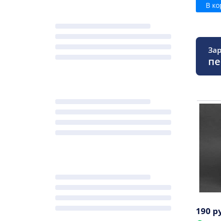
В ко
Зар
пе
190 р