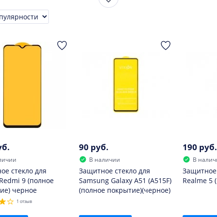
Показать ещё
ровка
уб.
90 руб.
190 руб.
личии
В наличии
В налич
ое стекло для
Защитное стекло для
Защитное 
 Redmi 9 (полное
Samsung Galaxy A51 (A515F)
Realme 5 
ие) черное
(полное покрытие)(черное)
1 отзыв