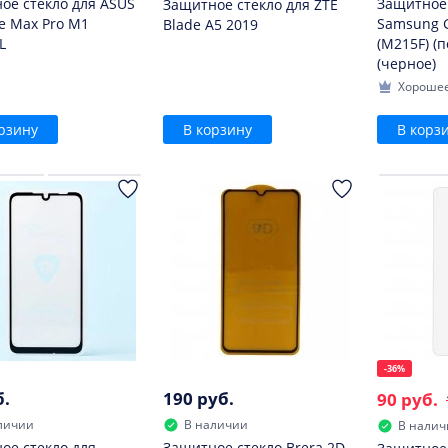
ое стекло для ASUS
Защитное 
Защитное стекло для ZTE
e Max Pro M1
Samsung G
Blade A5 2019
L
(M215F) (
(черное)
Хорошее
рзину
В корзину
В корз
-36%
б.
190 руб.
90 руб.
личии
В наличии
В налич
ое стекло для
Защитное стекло Brera 2D