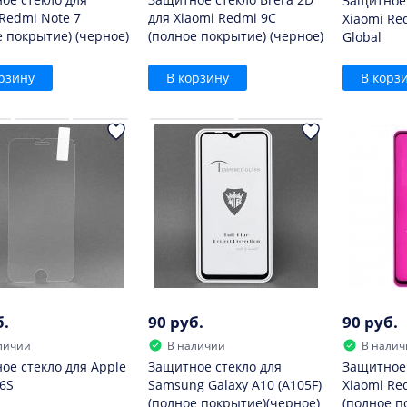
Защитное 
 Redmi Note 7
для Xiaomi Redmi 9C
Xiaomi Re
е покрытие) (черное)
(полное покрытие) (черное)
Global
рзину
В корзину
В корз
б.
90 руб.
90 руб.
личии
В наличии
В налич
ое стекло для Apple
Защитное стекло для
Защитное 
 6S
Samsung Galaxy A10 (A105F)
Xiaomi Re
(полное покрытие)(черное)
(полное п