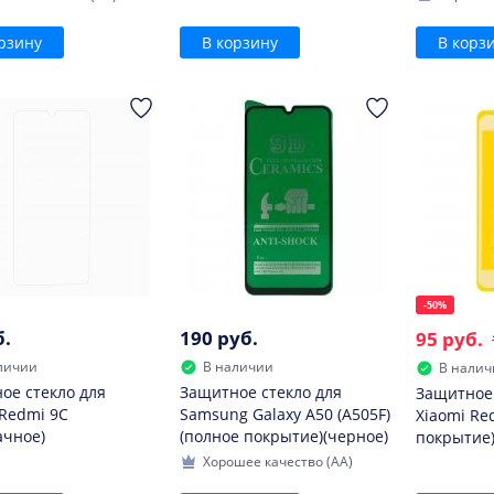
рзину
В корзину
В корз
-50%
б.
190 руб.
95 руб.
личии
В наличии
В налич
ое стекло для
Защитное стекло для
Защитное 
 Redmi 9C
Samsung Galaxy A50 (A505F)
Xiaomi Re
ачное)
(полное покрытие)(черное)
покрытие)
Хорошее качество (AA)