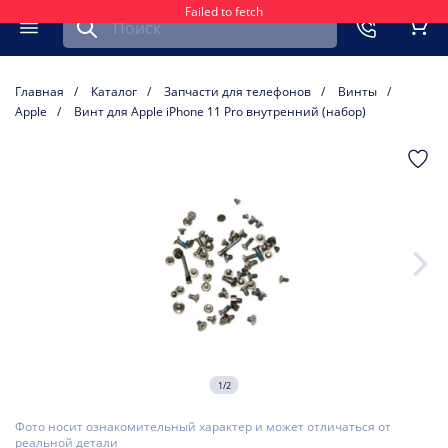
Failed to fetch
Найти запчасть для мобильного устройства
ть
Меню
Кор
Главная
Каталог
Запчасти для телефонов
Винты
Apple
Винт для Apple iPhone 11 Pro внутренний (набор)
1/2
Фото носит ознакомительный характер и может отличаться от
реальной детали